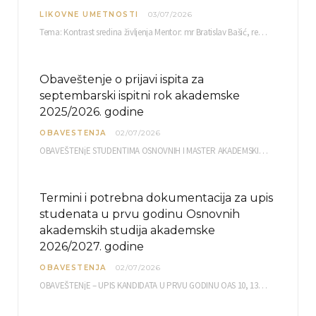
LIKOVNE UMETNOSTI
03/07/2026
Tema: Kontrast sredina življenja Mentor: mr Bratislav Bašić, redovni profesor Sreda, 08.07.2026. u…
Obaveštenje o prijavi ispita za
septembarski ispitni rok akademske
2025/2026. godine
OBAVESTENJA
02/07/2026
OBAVEŠTENjE STUDENTIMA OSNOVNIH I MASTER AKADEMSKIH STUDIJA ELEKTRONSKA PRIJAVA ISPITA za septembarski ispitni rok za…
Termini i potrebna dokumentacija za upis
studenata u prvu godinu Osnovnih
akademskih studija akademske
2026/2027. godine
OBAVESTENJA
02/07/2026
OBAVEŠTENjE – UPIS KANDIDATA U PRVU GODINU OAS 10, 13, 14, 15. i…