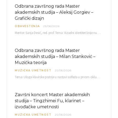
Odbrana završnog rada Master
akademskih studija – Aleksij Gorgiev –
Grafički dizajn
OBAVESTENJA
25/06/2026
Mentor: Sanja Dević, red. prof. Tema: Vizuelni identitet linije nutricionističkih proizvoda Vita+: Od ambalaže do multimedijalne komunikacije Petak, 03. 07.…
Odbrana završnog rada Master
akademskih studija – Milan Stanković –
Muzička teorija
MUZIČKA UMETNOST
25/06/2026
Tema: Uloga klavirske pratnje u nastavi solfeđa u prvom ciklusu osnovne muzičke škole Mentor…
Završni koncert Master akademskih
studija – Tingzhimei Fu, klarinet –
izvođačke umetnosti
MUZIČKA UMETNOST
25/06/2026