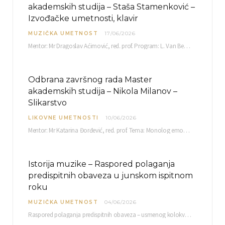
akademskih studija – Staša Stamenković –
Izvođačke umetnosti, klavir
MUZIČKA UMETNOST
17/06/2026
Mentor: Mr Dragoslav Aćimović, red. prof. Program: L. Van Betoven: Sonata op. 31 br. 2 u…
Odbrana završnog rada Master
akademskih studija – Nikola Milanov –
Slikarstvo
LIKOVNE UMETNOSTI
10/06/2026
Mentor: Mr Katarina Đorđević, red. prof. Tema: Monolog emocija Sreda, 17. 06. 2026. u 15:30 sati Sala br. 12 Fakulteta umetnosti u Nišu, Kneginje…
Istorija muzike – Raspored polaganja
predispitnih obaveza u junskom ispitnom
roku
MUZIČKA UMETNOST
04/06/2026
Raspored polaganja predispitnih obaveza – usmenog kolokvijuma i testa iz slušanja muzike – objavljen je…