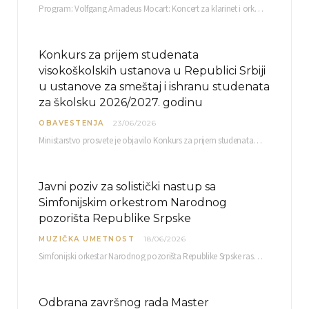
Program: Volfgang Amadeus Mocart: Koncert za klarinet i orkestar, A-dur Mentor Miloš Mijatović, redovni profesor…
Konkurs za prijem studenata
visokoškolskih ustanova u Republici Srbiji
u ustanove za smeštaj i ishranu studenata
za školsku 2026/2027. godinu
OBAVESTENJA
23/06/2026
Ministarstvo prosvete je objavilo Konkurs za prijem studenata visokoškolskih ustanova u Republici Srbiji u ustanove…
Javni poziv za solistički nastup sa
Simfonijskim orkestrom Narodnog
pozorišta Republike Srpske
MUZIČKA UMETNOST
18/06/2026
Simfonijski orkestar Narodnog pozorišta Republike Srpske raspisuje javni poziv za učešće u projektu „CRESCENDO: Nova…
Odbrana završnog rada Master