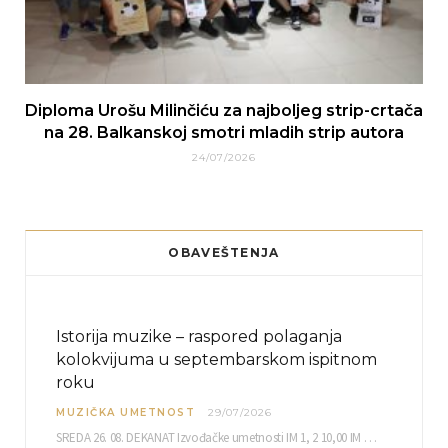
Diploma Urošu Milinčiću za najboljeg strip-crtača
na 28. Balkanskoj smotri mladih strip autora
24/07/2026
OBAVEŠTENJA
Istorija muzike – raspored polaganja
kolokvijuma u septembarskom ispitnom
roku
MUZIČKA UMETNOST
29/07/2026
SREDA 26. 08. DEKANAT Izvođačke umetnosti IM 1, 2 10,00 IM 3, 4 10,30 IM…