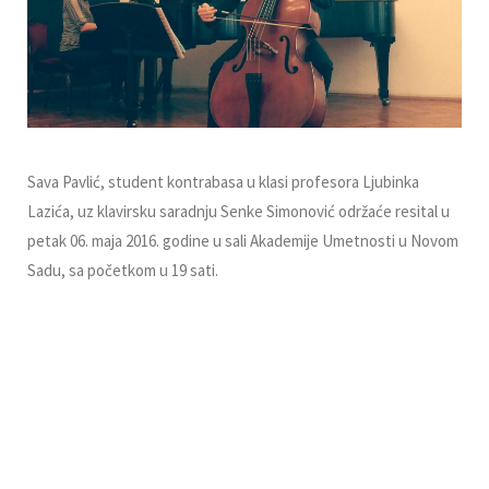
Sava Pavlić, student kontrabasa u klasi profesora Ljubinka
Lazića, uz klavirsku saradnju Senke Simonović održaće resital u
petak 06. maja 2016. godine u sali Akademije Umetnosti u Novom
Sadu, sa početkom u 19 sati.