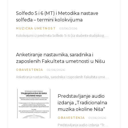
Solfeđo 5 i 6 (MT) i Metodika nastave
solfeđa – termini kolokvijuma
MUZIČKA UMETNOST
03/06/2026
Kolokvijumi iz predmeta Solfeđo 5 i 6 (za studente studijskog programa Muzička teorija) i Metodika…
Anketiranje nastavnika, saradnika i
zaposlenih Fakulteta umetnosti u Nišu
OBAVESTENJA
02/06/2026
Anketiranje nastavnika, saradnika i zaposlenih Fakulteta umetnosti u Nišu radi sačinjavanja Izveštaja o samovrednovanju biće…
Predstavljanje audio
izdanja „Tradicionalna
muzika okoline Niša“
OBAVESTENJA
01/06/2026
Predstavljanje audio izdanja “Tradicionalna muzika okoline Niša” organizuje se u okviru projekta O-10-17 Muzičko nasleđe jugoistočne…