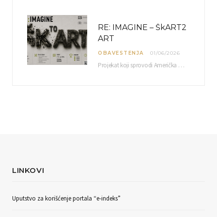
RE: IMAGINE – ŠkART2
ART
OBAVESTENJA
01/06/2026
Projekat koji sprovodi Američka privredna komora uz podrŝku kompanije Philip Morris International, sa ciljem povezivanja…
LINKOVI
Uputstvo za korišćenje portala “e-indeks”