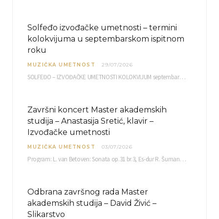
Solfeđo izvođačke umetnosti – termini
kolokvijuma u septembarskom ispitnom
roku
MUZIČKA UMETNOST
29/07/2026
SOLFEĐO – IZVOĐAČKE UMETNOSTI KOLOKVIJUM septembarski ispitni rok četvrtak, 03.09.2026. uč. br. 12 PISMENI…
Završni koncert Master akademskih
studija – Anastasija Sretić, klavir –
Izvođačke umetnosti
MUZIČKA UMETNOST
03/07/2026
Program: L. van Betoven: Sonata op.31 br.3, Es-dur R. Šuman: Bečki karneval op.26 K. Debisi:…
Odbrana završnog rada Master
akademskih studija – David Živić –
Slikarstvo