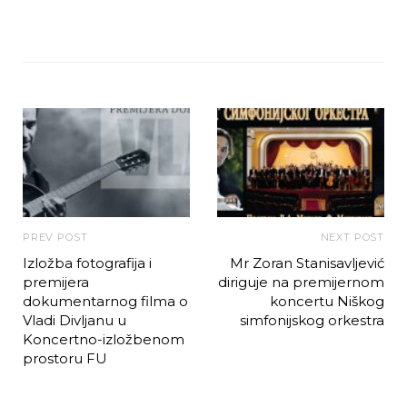
PREV POST
NEXT POST
Izložba fotografija i
Mr Zoran Stanisavljević
premijera
diriguje na premijernom
dokumentarnog filma o
koncertu Niškog
Vladi Divljanu u
simfonijskog orkestra
Koncertno-izložbenom
prostoru FU