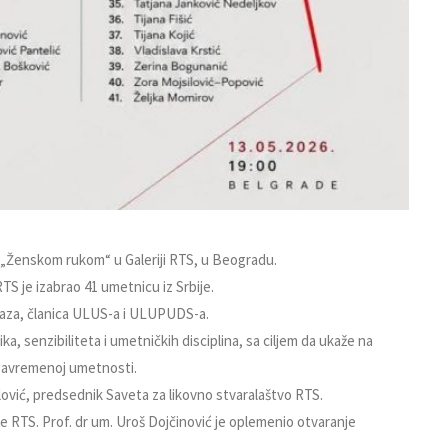
i „Ženskom rukom“ u Galeriji RTS, u Beogradu.
 RTS je izabrao 41 umetnicu iz Srbije.
izraza, članica ULUS-a i ULUPUDS-a.
a, senzibiliteta i umetničkih disciplina, sa ciljem da ukaže na
 savremenoj umetnosti.
avlović, predsednik Saveta za likovno stvaralaštvo RTS.
ije RTS. Prof. dr um. Uroš Dojčinović je oplemenio otvaranje