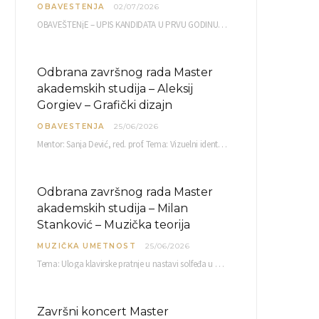
OBAVESTENJA
02/07/2026
OBAVEŠTENjE – UPIS KANDIDATA U PRVU GODINU OAS 10, 13, 14, 15. i…
Odbrana završnog rada Master
akademskih studija – Aleksij
Gorgiev – Grafički dizajn
OBAVESTENJA
25/06/2026
Mentor: Sanja Dević, red. prof. Tema: Vizuelni identitet linije nutricionističkih proizvoda Vita+: Od ambalaže do multimedijalne komunikacije Petak, 03. 07.…
Odbrana završnog rada Master
akademskih studija – Milan
Stanković – Muzička teorija
MUZIČKA UMETNOST
25/06/2026
Tema: Uloga klavirske pratnje u nastavi solfeđa u prvom ciklusu osnovne muzičke škole Mentor…
Završni koncert Master