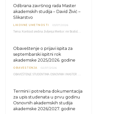
Odbrana završnog rada Master
akademskih studija – David Živić –
Slikarstvo
LIKOVNE UMETNOSTI
03/07/2026
Tema: Kontrast sredina življenja Mentor: mr Bratislav Bašić, redovni profesor Sreda, 08.07.2026. u…
Obaveštenje o prijavi ispita za
septembarski ispitni rok
akademske 2025/2026. godine
OBAVESTENJA
02/07/2026
OBAVEŠTENjE STUDENTIMA OSNOVNIH I MASTER AKADEMSKIH STUDIJA ELEKTRONSKA PRIJAVA ISPITA za septembarski ispitni rok za…
Termini i potrebna dokumentacija
za upis studenata u prvu godinu
Osnovnih akademskih studija
akademske 2026/2027. godine