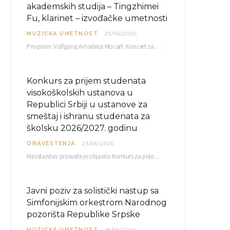
akademskih studija – Tingzhimei
Fu, klarinet – izvođačke umetnosti
MUZIČKA UMETNOST
25/06/2026
Program: Volfgang Amadeus Mocart: Koncert za klarinet i orkestar, A-dur Mentor Miloš Mijatović, redovni profesor…
Konkurs za prijem studenata
visokoškolskih ustanova u
Republici Srbiji u ustanove za
smeštaj i ishranu studenata za
školsku 2026/2027. godinu
OBAVESTENJA
23/06/2026
Ministarstvo prosvete je objavilo Konkurs za prijem studenata visokoškolskih ustanova u Republici Srbiji u ustanove…
Javni poziv za solistički nastup sa
Simfonijskim orkestrom Narodnog
pozorišta Republike Srpske
MUZIČKA UMETNOST
18/06/2026