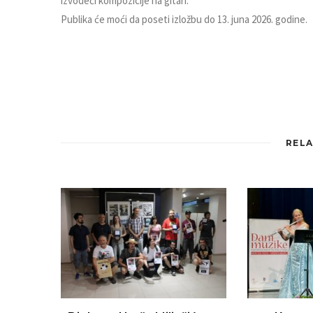
izvodeći kompozicije na gitari.
Publika će moći da poseti izložbu do 13. juna 2026. godine.
RELA