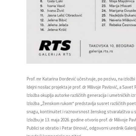
Prof. mr Katarina Đorđević učestvuje, po pozivu, na izložb
Idejni nosilac projekta je prof. dr Milivoje Pavlović, a Savet
Izložba okuplja autorke različitih generacija i umetničkih 
Izložba „Ženskom rukom“ predstavlja susret različitih poetik
snagu, kontinuitet i raznovrsnost ženskog stvaralaštva u
Izložbu je 13. maja 2026. godine otvorio prof. dr Milivoje P
Publici se obratio i Petar Đinović, odgovorni urednik Galer