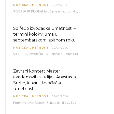
MUZIČKA UMETNOST
29/07/2026
SREDA 26. 08. DEKANAT Izvođačke umetnosti IM 1, 2 10,00 IM 3, 4 10,30 IM…
Solfeđo izvođačke umetnosti –
termini kolokvijuma u
septembarskom ispitnom roku
MUZIČKA UMETNOST
29/07/2026
SOLFEĐO – IZVOĐAČKE UMETNOSTI KOLOKVIJUM septembarski ispitni rok četvrtak, 03.09.2026. uč. br. 12 PISMENI…
Završni koncert Master
akademskih studija – Anastasija
Sretić, klavir – Izvođačke
umetnosti
MUZIČKA UMETNOST
03/07/2026
Program: L. van Betoven: Sonata op.31 br.3, Es-dur R. Šuman: Bečki karneval op.26 K. Debisi:…