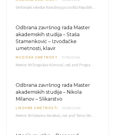
Simfonijski orkestar Narodnog pozorišta Republike Srpske raspisuje javni poziv za učešće u projektu „CRESCENDO: Nova…
Odbrana završnog rada Master
akademskih studija – Staša
Stamenković – Izvođačke
umetnosti, klavir
MUZIČKA UMETNOST
17/06/2026
Mentor: Mr Dragoslav Aćimović, red. prof. Program: L. Van Betoven: Sonata op. 31 br. 2 u…
Odbrana završnog rada Master
akademskih studija – Nikola
Milanov – Slikarstvo
LIKOVNE UMETNOSTI
10/06/2026
Mentor: Mr Katarina Đorđević, red. prof. Tema: Monolog emocija Sreda, 17. 06. 2026. u 15:30 sati Sala br. 12 Fakulteta umetnosti u Nišu, Kneginje…