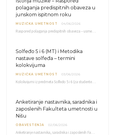
Istorija muzike – Raspored
polaganja predispitnih obaveza u
junskom ispitnom roku
MUZIČKA UMETNOST
04/06/2026
Raspored polaganja predispitnih obaveza – usmenog kolokvijuma i testa iz slušanja muzike – objavljen je…
Solfeđo 5 i 6 (MT) i Metodika
nastave solfeđa – termini
kolokvijuma
MUZIČKA UMETNOST
03/06/2026
Kolokvijumi iz predmeta Solfeđo 5 i 6 (za studente studijskog programa Muzička teorija) i Metodika…
Anketiranje nastavnika, saradnika i
zaposlenih Fakulteta umetnosti u
Nišu
OBAVESTENJA
02/06/2026
Anketiranje nastavnika, saradnika i zaposlenih Fakulteta umetnosti u Nišu radi sačinjavanja Izveštaja o samovrednovanju biće…