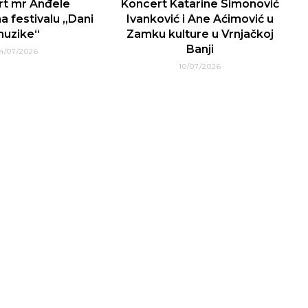
rt mr Anđele
Koncert Katarine Simonović
a festivalu „Dani
Ivanković i Ane Aćimović u
uzike“
Zamku kulture u Vrnjačkoj
Banji
4/07/2026
10/07/2026