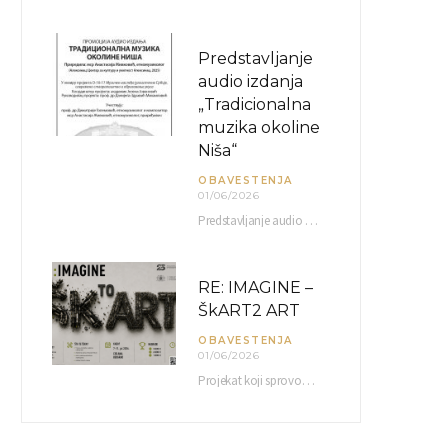
Predstavljanje
audio izdanja
„Tradicionalna
muzika okoline
Niša“
OBAVESTENJA
01/06/2026
Predstavljanje audio izdanja “Tradicionalna muzika okoline Niša” organizuje se u okviru projekta O-10-17 Muzičko nasleđe jugoistočne…
RE: IMAGINE –
ŠkART2 ART
OBAVESTENJA
01/06/2026
Projekat koji sprovodi Američka privredna komora uz podrŝku kompanije Philip Morris International, sa ciljem povezivanja…