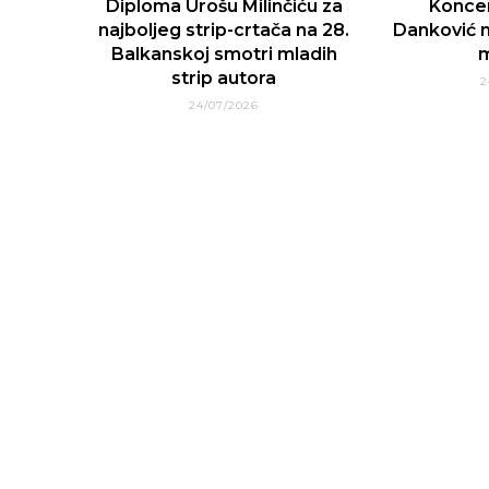
Diploma Urošu Milinčiću za
Konce
najboljeg strip-crtača na 28.
Danković n
Balkanskoj smotri mladih
m
strip autora
2
24/07/2026