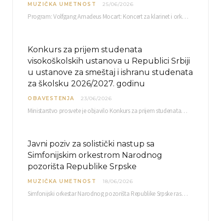
MUZIČKA UMETNOST
25/06/2026
Program: Volfgang Amadeus Mocart: Koncert za klarinet i orkestar, A-dur Mentor Miloš Mijatović, redovni profesor…
Konkurs za prijem studenata
visokoškolskih ustanova u Republici Srbiji
u ustanove za smeštaj i ishranu studenata
za školsku 2026/2027. godinu
OBAVESTENJA
23/06/2026
Ministarstvo prosvete je objavilo Konkurs za prijem studenata visokoškolskih ustanova u Republici Srbiji u ustanove…
Javni poziv za solistički nastup sa
Simfonijskim orkestrom Narodnog
pozorišta Republike Srpske
MUZIČKA UMETNOST
18/06/2026
Simfonijski orkestar Narodnog pozorišta Republike Srpske raspisuje javni poziv za učešće u projektu „CRESCENDO: Nova…