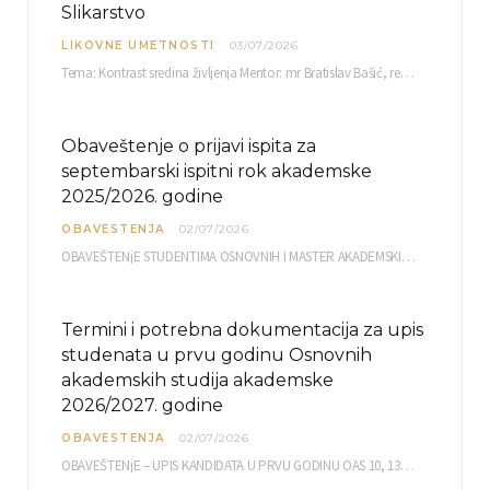
Slikarstvo
LIKOVNE UMETNOSTI
03/07/2026
Tema: Kontrast sredina življenja Mentor: mr Bratislav Bašić, redovni profesor Sreda, 08.07.2026. u…
Obaveštenje o prijavi ispita za
septembarski ispitni rok akademske
2025/2026. godine
OBAVESTENJA
02/07/2026
OBAVEŠTENjE STUDENTIMA OSNOVNIH I MASTER AKADEMSKIH STUDIJA ELEKTRONSKA PRIJAVA ISPITA za septembarski ispitni rok za…
Termini i potrebna dokumentacija za upis
studenata u prvu godinu Osnovnih
akademskih studija akademske
2026/2027. godine
OBAVESTENJA
02/07/2026
OBAVEŠTENjE – UPIS KANDIDATA U PRVU GODINU OAS 10, 13, 14, 15. i…