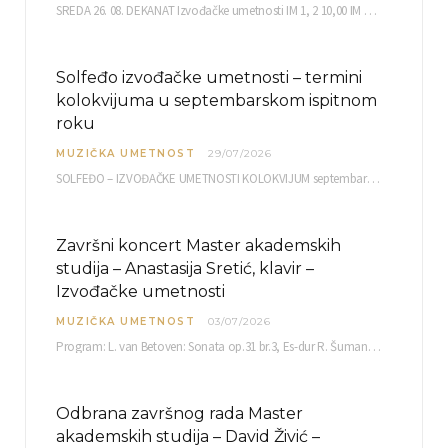
SREDA 26. 08. DEKANAT Izvođačke umetnosti IM 1, 2 10,00 IM 3, 4 10,30 IM…
Solfeđo izvođačke umetnosti – termini
kolokvijuma u septembarskom ispitnom
roku
MUZIČKA UMETNOST
29/07/2026
SOLFEĐO – IZVOĐAČKE UMETNOSTI KOLOKVIJUM septembarski ispitni rok četvrtak, 03.09.2026. uč. br. 12 PISMENI…
Završni koncert Master akademskih
studija – Anastasija Sretić, klavir –
Izvođačke umetnosti
MUZIČKA UMETNOST
03/07/2026
Program: L. van Betoven: Sonata op.31 br.3, Es-dur R. Šuman: Bečki karneval op.26 K. Debisi:…
Odbrana završnog rada Master
akademskih studija – David Živić –