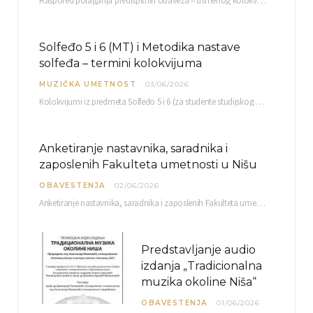
Raspored polaganja predispitnih obaveza – usmenog kolokvijuma i testa iz slušanja muzike – objavljen je…
Solfeđo 5 i 6 (MT) i Metodika nastave
solfeđa – termini kolokvijuma
MUZIČKA UMETNOST
03/06/2026
Kolokvijumi iz predmeta Solfeđo 5 i 6 (za studente studijskog programa Muzička teorija) i Metodika…
Anketiranje nastavnika, saradnika i
zaposlenih Fakulteta umetnosti u Nišu
OBAVESTENJA
02/06/2026
Anketiranje nastavnika, saradnika i zaposlenih Fakulteta umetnosti u Nišu radi sačinjavanja Izveštaja o samovrednovanju biće…
Predstavljanje audio
izdanja „Tradicionalna
muzika okoline Niša“
OBAVESTENJA
01/06/2026