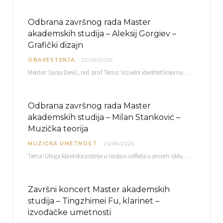
Odbrana završnog rada Master
akademskih studija – Aleksij Gorgiev –
Grafički dizajn
OBAVESTENJA
25/06/2026
Mentor: Sanja Dević, red. prof. Tema: Vizuelni identitet linije nutricionističkih proizvoda Vita+: Od ambalaže do multimedijalne komunikacije Petak, 03. 07.…
Odbrana završnog rada Master
akademskih studija – Milan Stanković –
Muzička teorija
MUZIČKA UMETNOST
25/06/2026
Tema: Uloga klavirske pratnje u nastavi solfeđa u prvom ciklusu osnovne muzičke škole Mentor…
Završni koncert Master akademskih
studija – Tingzhimei Fu, klarinet –
izvođačke umetnosti