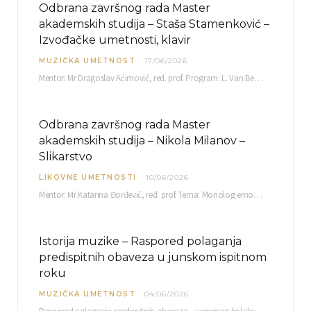
Odbrana završnog rada Master
akademskih studija – Staša Stamenković –
Izvođačke umetnosti, klavir
MUZIČKA UMETNOST
17/06/2026
Mentor: Mr Dragoslav Aćimović, red. prof. Program: L. Van Betoven: Sonata op. 31 br. 2 u…
Odbrana završnog rada Master
akademskih studija – Nikola Milanov –
Slikarstvo
LIKOVNE UMETNOSTI
10/06/2026
Mentor: Mr Katarina Đorđević, red. prof. Tema: Monolog emocija Sreda, 17. 06. 2026. u 15:30 sati Sala br. 12 Fakulteta umetnosti u Nišu, Kneginje…
Istorija muzike – Raspored polaganja
predispitnih obaveza u junskom ispitnom
roku
MUZIČKA UMETNOST
04/06/2026