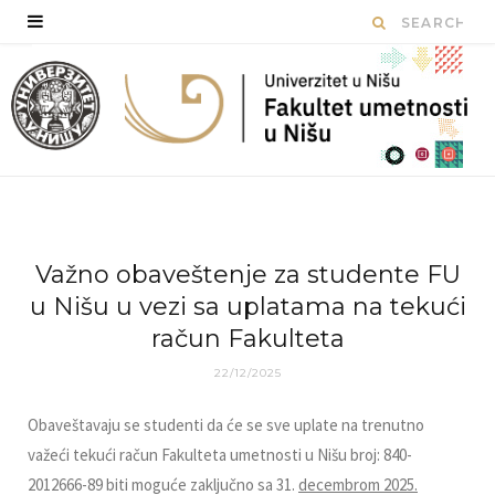
Važno obaveštenje za studente FU
u Nišu u vezi sa uplatama na tekući
račun Fakulteta
22/12/2025
Obaveštavaju se studenti da će se sve uplate na trenutno
važeći tekući račun Fakulteta umetnosti u Nišu broj: 840-
2012666-89 biti moguće zaključno sa 31.
decembrom 2025.