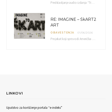
Predstavljanje audio izdanja “Tradicionalna muzika okoline Niša” organizuje se u okviru projekta O-10-17 Muzičko nasleđe jugoistočne…
RE: IMAGINE – ŠkART2
ART
OBAVESTENJA
01/06/2026
Projekat koji sprovodi Američka privredna komora uz podrŝku kompanije Philip Morris International, sa ciljem povezivanja…
LINKOVI
Uputstvo za korišćenje portala “e-indeks”