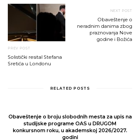
NEXT POST
Obaveštenje o
neradnim danima zbog
praznovanja Nove
godine i Božića
PREV POST
Solistički resital Stefana
Sretića u Londonu
RELATED POSTS
Obaveštenje o broju slobodnih mesta za upis na
studijske programe OAS u DRUGOM
konkursnom roku, u akademskoj 2026/2027.
godini