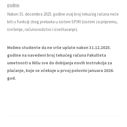
godine
.
Nakon 31. decembra 2025. godine ovaj broj tekućeg računa neće
biti u funkciji zbog prelaska u sistem SPIRI (sistem za pripremu,
izvršenje, računovodstvo i izveštavanje).
Molimo studente da ne vrše uplate nakon 31.12.2025.
godine na navedeni broj tekućeg računa Fakulteta
umetnosti u Nišu sve do dobijanja novih instrukcija za
plaćanje, koje se očekuje u prvoj polovini januara 2026.
god.