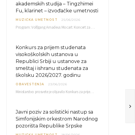
akademskih studija – Tingzhimei
Fu, klarinet – izvođačke umetnosti
MUZIČKA UMETNOST
25/06/2026
Program: Volfgang Amadeus Mocart: Koncert za klarinet i orkestar, A-dur Mentor Miloš Mijatović, redovni profesor…
Konkurs za prijem studenata
visokoškolskih ustanova u
Republici Srbiji u ustanove za
smeštaj i ishranu studenata za
školsku 2026/2027. godinu
OBAVESTENJA
23/06/2026
Ministarstvo prosvete je objavilo Konkurs za prijem studenata visokoškolskih ustanova u Republici Srbiji u ustanove…
Javni poziv za solistički nastup sa
Simfonijskim orkestrom Narodnog
pozorišta Republike Srpske
MUZIČKA UMETNOST
18/06/2026