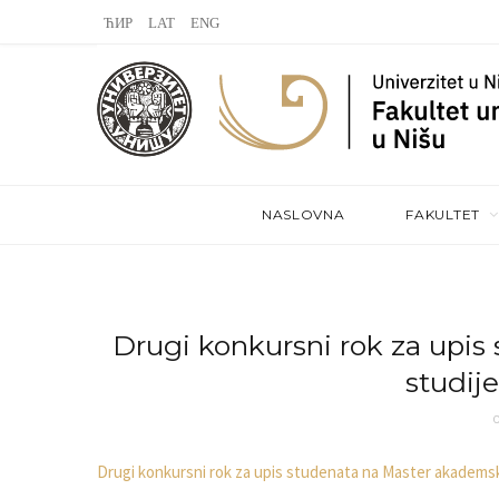
L
V
S
a
K
t
s
o
e
t
n
a
.
t
m
NASLOVNA
FAKULTET
f
a
m
k
t
Drugi konkursni rok za upi
studije
e
Drugi konkursni rok za upis studenata na Master akademsk