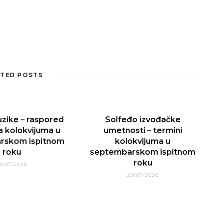
TED POSTS
uzike – raspored
Solfeđo izvođačke
a kolokvijuma u
umetnosti – termini
rskom ispitnom
kolokvijuma u
roku
septembarskom ispitnom
roku
9/07/2026
29/07/2026