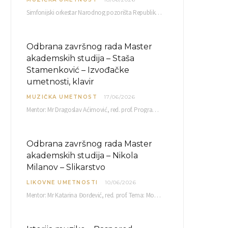
Simfonijski orkestar Narodnog pozorišta Republike Srpske raspisuje javni poziv za učešće u projektu „CRESCENDO: Nova…
Odbrana završnog rada Master
akademskih studija – Staša
Stamenković – Izvođačke
umetnosti, klavir
MUZIČKA UMETNOST
17/06/2026
Mentor: Mr Dragoslav Aćimović, red. prof. Program: L. Van Betoven: Sonata op. 31 br. 2 u…
Odbrana završnog rada Master
akademskih studija – Nikola
Milanov – Slikarstvo
LIKOVNE UMETNOSTI
10/06/2026
Mentor: Mr Katarina Đorđević, red. prof. Tema: Monolog emocija Sreda, 17. 06. 2026. u 15:30 sati Sala br. 12 Fakulteta umetnosti u Nišu, Kneginje…