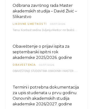
Odbrana završnog rada Master
akademskih studija – David Živić –
Slikarstvo
LIKOVNE UMETNOSTI
03/07/2026
Tema: Kontrast sredina življenja Mentor: mr Bratislav Bašić, redovni profesor Sreda, 08.07.2026. u…
Obaveštenje o prijavi ispita za
septembarski ispitni rok
akademske 2025/2026. godine
OBAVESTENJA
02/07/2026
OBAVEŠTENjE STUDENTIMA OSNOVNIH I MASTER AKADEMSKIH STUDIJA ELEKTRONSKA PRIJAVA ISPITA za septembarski ispitni rok za…
Termini i potrebna dokumentacija
za upis studenata u prvu godinu
Osnovnih akademskih studija
akademske 2026/2027. godine