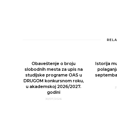
RELA
Obaveštenje o broju
Istorija m
slobodnih mesta za upis na
polaganj
studijske programe OAS u
septemba
DRUGOM konkursnom roku,
u akademskoj 2026/2027.
2
godini
30/07/2026