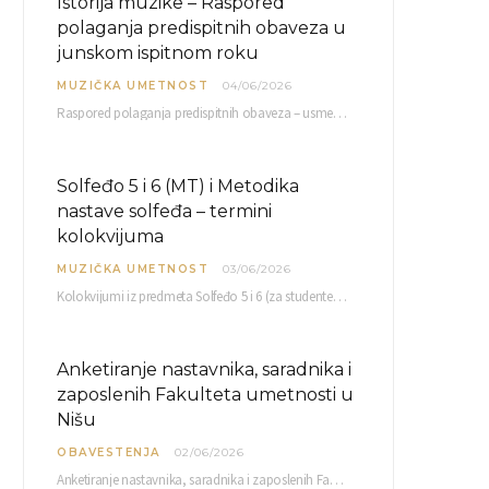
Istorija muzike – Raspored
polaganja predispitnih obaveza u
junskom ispitnom roku
MUZIČKA UMETNOST
04/06/2026
Raspored polaganja predispitnih obaveza – usmenog kolokvijuma i testa iz slušanja muzike – objavljen je…
Solfeđo 5 i 6 (MT) i Metodika
nastave solfeđa – termini
kolokvijuma
MUZIČKA UMETNOST
03/06/2026
Kolokvijumi iz predmeta Solfeđo 5 i 6 (za studente studijskog programa Muzička teorija) i Metodika…
Anketiranje nastavnika, saradnika i
zaposlenih Fakulteta umetnosti u
Nišu
OBAVESTENJA
02/06/2026
Anketiranje nastavnika, saradnika i zaposlenih Fakulteta umetnosti u Nišu radi sačinjavanja Izveštaja o samovrednovanju biće…