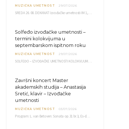
MUZIČKA UMETNOST
29/07/2026
SREDA 26. 08. DEKANAT Izvođačke umetnosti IM 1, 2 10,00 IM 3, 4 10,30 IM…
Solfeđo izvođačke umetnosti –
termini kolokvijuma u
septembarskom ispitnom roku
MUZIČKA UMETNOST
29/07/2026
SOLFEĐO – IZVOĐAČKE UMETNOSTI KOLOKVIJUM septembarski ispitni rok četvrtak, 03.09.2026. uč. br. 12 PISMENI…
Završni koncert Master
akademskih studija – Anastasija
Sretić, klavir – Izvođačke
umetnosti
MUZIČKA UMETNOST
03/07/2026
Program: L. van Betoven: Sonata op.31 br.3, Es-dur R. Šuman: Bečki karneval op.26 K. Debisi:…