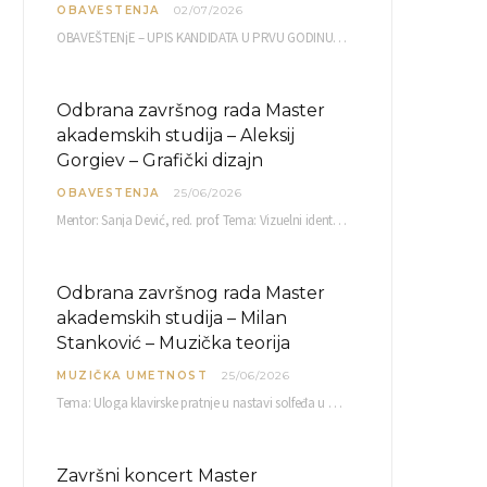
OBAVESTENJA
02/07/2026
OBAVEŠTENjE – UPIS KANDIDATA U PRVU GODINU OAS 10, 13, 14, 15. i…
Odbrana završnog rada Master
akademskih studija – Aleksij
Gorgiev – Grafički dizajn
OBAVESTENJA
25/06/2026
Mentor: Sanja Dević, red. prof. Tema: Vizuelni identitet linije nutricionističkih proizvoda Vita+: Od ambalaže do multimedijalne komunikacije Petak, 03. 07.…
Odbrana završnog rada Master
akademskih studija – Milan
Stanković – Muzička teorija
MUZIČKA UMETNOST
25/06/2026
Tema: Uloga klavirske pratnje u nastavi solfeđa u prvom ciklusu osnovne muzičke škole Mentor…
Završni koncert Master