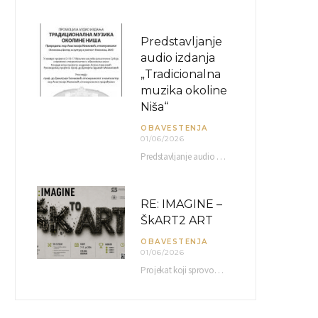
Predstavljanje
audio izdanja
„Tradicionalna
muzika okoline
Niša“
OBAVESTENJA
01/06/2026
Predstavljanje audio izdanja “Tradicionalna muzika okoline Niša” organizuje se u okviru projekta O-10-17 Muzičko nasleđe jugoistočne…
RE: IMAGINE –
ŠkART2 ART
OBAVESTENJA
01/06/2026
Projekat koji sprovodi Američka privredna komora uz podrŝku kompanije Philip Morris International, sa ciljem povezivanja…