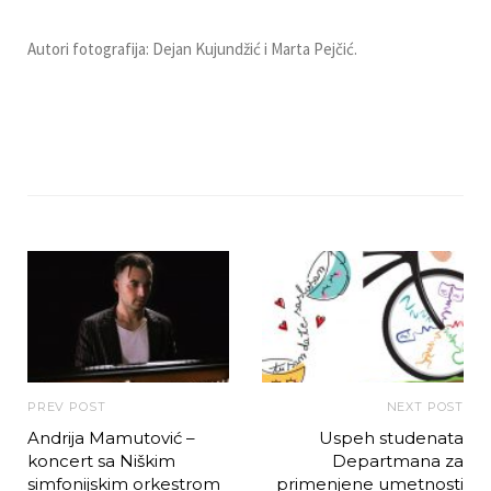
Autori fotografija: Dejan Kujundžić i Marta Pejčić.
PREV POST
NEXT POST
Andrija Mamutović –
Uspeh studenata
koncert sa Niškim
Departmana za
simfonijskim orkestrom
primenjene umetnosti