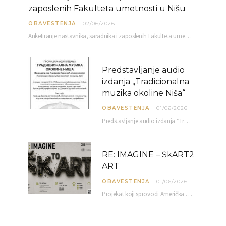
zaposlenih Fakulteta umetnosti u Nišu
OBAVESTENJA
02/06/2026
Anketiranje nastavnika, saradnika i zaposlenih Fakulteta umetnosti u Nišu radi sačinjavanja Izveštaja o samovrednovanju biće…
Predstavljanje audio
izdanja „Tradicionalna
muzika okoline Niša“
OBAVESTENJA
01/06/2026
Predstavljanje audio izdanja “Tradicionalna muzika okoline Niša” organizuje se u okviru projekta O-10-17 Muzičko nasleđe jugoistočne…
RE: IMAGINE – ŠkART2
ART
OBAVESTENJA
01/06/2026
Projekat koji sprovodi Američka privredna komora uz podrŝku kompanije Philip Morris International, sa ciljem povezivanja…