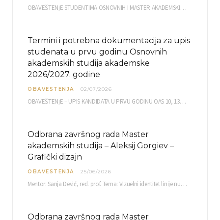
OBAVEŠTENjE STUDENTIMA OSNOVNIH I MASTER AKADEMSKIH STUDIJA ELEKTRONSKA PRIJAVA ISPITA za septembarski ispitni rok za…
Termini i potrebna dokumentacija za upis
studenata u prvu godinu Osnovnih
akademskih studija akademske
2026/2027. godine
OBAVESTENJA
02/07/2026
OBAVEŠTENjE – UPIS KANDIDATA U PRVU GODINU OAS 10, 13, 14, 15. i…
Odbrana završnog rada Master
akademskih studija – Aleksij Gorgiev –
Grafički dizajn
OBAVESTENJA
25/06/2026
Mentor: Sanja Dević, red. prof. Tema: Vizuelni identitet linije nutricionističkih proizvoda Vita+: Od ambalaže do multimedijalne komunikacije Petak, 03. 07.…
Odbrana završnog rada Master