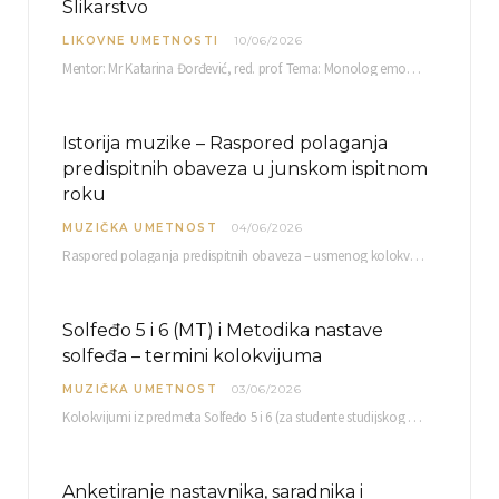
Slikarstvo
LIKOVNE UMETNOSTI
10/06/2026
Mentor: Mr Katarina Đorđević, red. prof. Tema: Monolog emocija Sreda, 17. 06. 2026. u 15:30 sati Sala br. 12 Fakulteta umetnosti u Nišu, Kneginje…
Istorija muzike – Raspored polaganja
predispitnih obaveza u junskom ispitnom
roku
MUZIČKA UMETNOST
04/06/2026
Raspored polaganja predispitnih obaveza – usmenog kolokvijuma i testa iz slušanja muzike – objavljen je…
Solfeđo 5 i 6 (MT) i Metodika nastave
solfeđa – termini kolokvijuma
MUZIČKA UMETNOST
03/06/2026
Kolokvijumi iz predmeta Solfeđo 5 i 6 (za studente studijskog programa Muzička teorija) i Metodika…
Anketiranje nastavnika, saradnika i