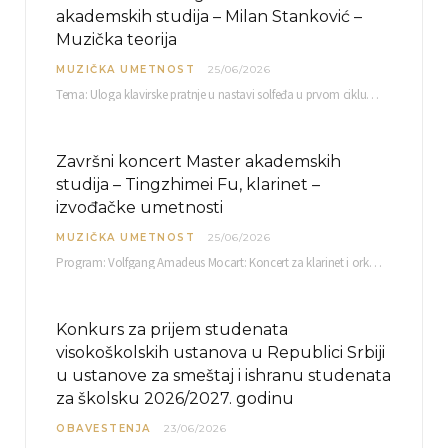
akademskih studija – Milan Stanković –
Muzička teorija
MUZIČKA UMETNOST
25/06/2026
Tema: Uloga klavirske pratnje u nastavi solfeđa u prvom ciklusu osnovne muzičke škole Mentor…
Završni koncert Master akademskih
studija – Tingzhimei Fu, klarinet –
izvođačke umetnosti
MUZIČKA UMETNOST
25/06/2026
Program: Volfgang Amadeus Mocart: Koncert za klarinet i orkestar, A-dur Mentor Miloš Mijatović, redovni profesor…
Konkurs za prijem studenata
visokoškolskih ustanova u Republici Srbiji
u ustanove za smeštaj i ishranu studenata
za školsku 2026/2027. godinu
OBAVESTENJA
23/06/2026