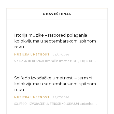
OBAVEŠTENJA
Istorija muzike – raspored polaganja
kolokvijuma u septembarskom ispitnom
roku
MUZIČKA UMETNOST
29/07/2026
SREDA 26. 08. DEKANAT Izvođačke umetnosti IM 1, 2 10,00 IM 3, 4 10,30 IM…
Solfeđo izvođačke umetnosti – termini
kolokvijuma u septembarskom ispitnom
roku
MUZIČKA UMETNOST
29/07/2026
SOLFEĐO – IZVOĐAČKE UMETNOSTI KOLOKVIJUM septembarski ispitni rok četvrtak, 03.09.2026. uč. br. 12 PISMENI…