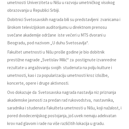
umetnosti Univerziteta u Nišu u razvoju umetničkog visokog
obrazovanja u Republici Srbiji.
Dobitnici Svetosavskih nagrada bili su predstavljeni zvanicama i
širokom televizijskom auditorijumu u direktnom prenosu
svečane akademije održane iste večeri u MTS dvorani u
Beogradu, pod nazivom „U duhu Svetosavlja“.
Fakultet umetnosti u Nišu prošle godine je bio dobitnik
prestižne nagrade „Svetislav Milić“ za postignute izvanredne
rezultate u angažovanju svojih studenata na polju kulture i
umetnosti, kao i za popularizaciju umetnosti kroz izložbe,
koncerte, opere i druge aktivnosti.
Ovo dokazuje da Svetosavska nagrada nastavlja niz priznanja
akademske javnosti za predan rad rukovodstva, nastavnika,
saradnika i studenata Fakulteta umetnosti u Nišu, koji nažalost, i
pored dvodecenijskog postojanja, još uvek nemaju adekvatan
krov nad glavom i rade na više različitih lokacija u gradu.