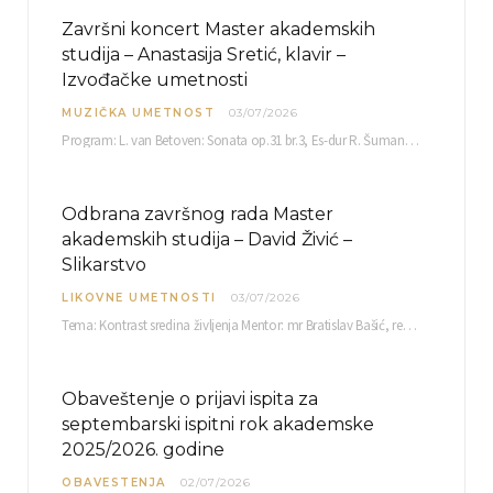
Završni koncert Master akademskih
studija – Anastasija Sretić, klavir –
Izvođačke umetnosti
MUZIČKA UMETNOST
03/07/2026
Program: L. van Betoven: Sonata op.31 br.3, Es-dur R. Šuman: Bečki karneval op.26 K. Debisi:…
Odbrana završnog rada Master
akademskih studija – David Živić –
Slikarstvo
LIKOVNE UMETNOSTI
03/07/2026
Tema: Kontrast sredina življenja Mentor: mr Bratislav Bašić, redovni profesor Sreda, 08.07.2026. u…
Obaveštenje o prijavi ispita za
septembarski ispitni rok akademske
2025/2026. godine
OBAVESTENJA
02/07/2026