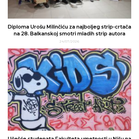
Diploma Urošu Milinčiću za najboljeg strip-crtača
na 28. Balkanskoj smotri mladih strip autora
24/07/2026
Učešće studenata Fakulteta umetnosti u Nišu na