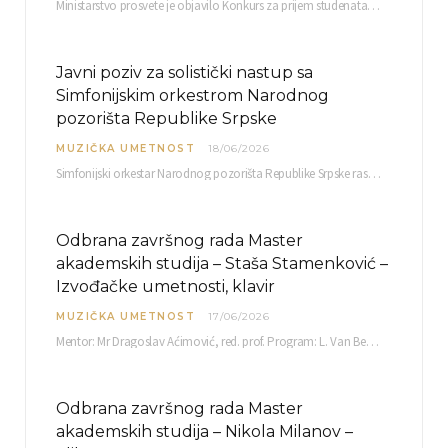
Ministarstvo prosvete je objavilo Konkurs za prijem studenata visokoškolskih ustanova u Republici Srbiji u ustanove…
Javni poziv za solistički nastup sa
Simfonijskim orkestrom Narodnog
pozorišta Republike Srpske
MUZIČKA UMETNOST
18/06/2026
Simfonijski orkestar Narodnog pozorišta Republike Srpske raspisuje javni poziv za učešće u projektu „CRESCENDO: Nova…
Odbrana završnog rada Master
akademskih studija – Staša Stamenković –
Izvođačke umetnosti, klavir
MUZIČKA UMETNOST
17/06/2026
Mentor: Mr Dragoslav Aćimović, red. prof. Program: L. Van Betoven: Sonata op. 31 br. 2 u…
Odbrana završnog rada Master
akademskih studija – Nikola Milanov –