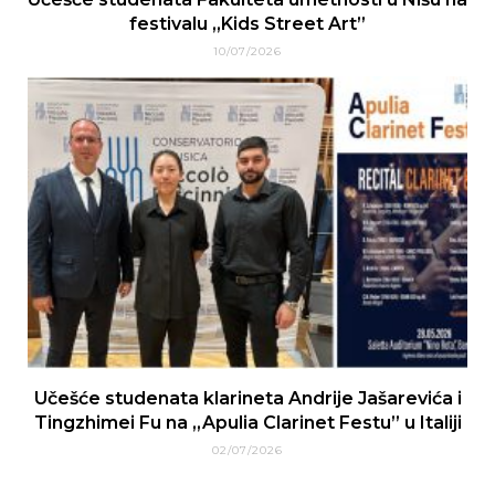
festivalu „Kids Street Art”
10/07/2026
Učešće studenata klarineta Andrije Jašarevića i
Tingzhimei Fu na „Apulia Clarinet Festu” u Italiji
02/07/2026