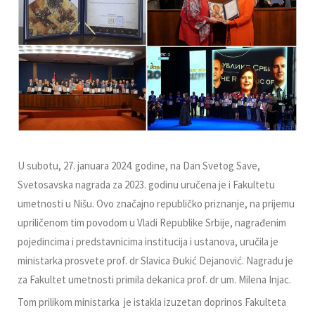
U subotu, 27. januara 2024. godine, na Dan Svetog Save,
Svetosavska nagrada za 2023. godinu uručena je i Fakultetu
umetnosti u Nišu. Ovo značajno republičko priznanje, na prijemu
upriličenom tim povodom u Vladi Republike Srbije, nagrađenim
pojedincima i predstavnicima institucija i ustanova, uručila je
ministarka prosvete prof. dr Slavica Đukić Dejanović. Nagradu je
za Fakultet umetnosti primila dekanica prof. dr um. Milena Injac.
Tom prilikom ministarka je istakla izuzetan doprinos Fakulteta