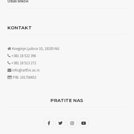
Ostali linkovi
KONTAKT
Kneginje Ljubice 10, 18105 Niš
+381 18 522 396
+381 18 513 272
info@artf.ni.ac.rs
PIB: 101756652
PRATITE NAS
F
T
I
Y
a
w
n
o