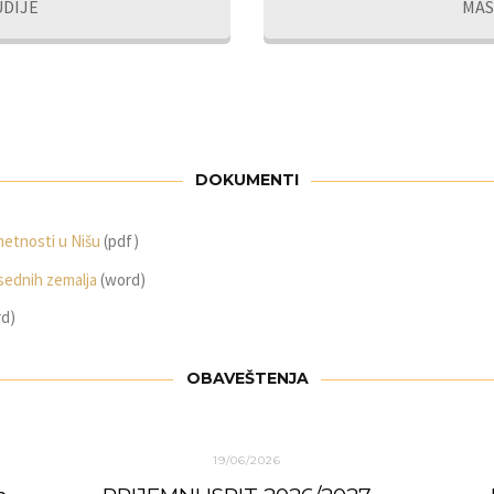
DIJE
MAS
DOKUMENTI
metnosti u Nišu
(pdf)
usednih zemalja
(word)
d)
OBAVEŠTENJA
19/06/2026