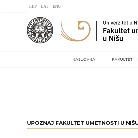
L
V
S
a
K
t
s
o
e
t
n
a
.
t
m
NASLOVNA
FAKULTET
f
a
m
k
t
e
UPOZNAJ FAKULTET UMETNOSTI U NIŠ