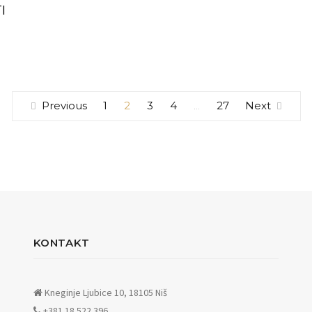
I
Previous
1
2
3
4
27
Next
…
KONTAKT
Kneginje Ljubice 10, 18105 Niš
+381 18 522 396