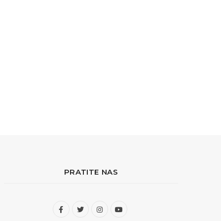
PRATITE NAS
F
T
I
Y